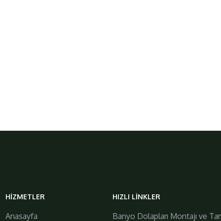
galiplermobilya
HIZMETLER
HIZLI LINKLER
https://www.galiplermobilya.com.tr/
Anasayfa
Banyo Dolapları Montajı ve Tam