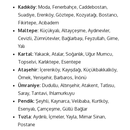
Kadıköy:
Moda, Fenerbahçe, Caddebostan,
Suadiye, Erenköy, Göztepe, Kozyatağı, Bostancı,
Fikirtepe, Acıbadem
Maltepe:
Küçükyalı, Altayçeşme, Aydınevler,
Cevizli, Zümrütevler, Bağlarbaşı, Feyzullah, Girne,
Yalı
Kartal:
Yakacık, Atalar, Soğanlık, Uğur Mumcu,
Topselvi, Karlıktepe, Esentepe
Ataşehir:
İçerenköy, Kayışdağı, Küçükbakkalköy,
Örnek, Yenişehir, Barbaros, İnönü
Ümraniye:
Dudullu, Altınşehir, Atakent, Tatlısu,
Saray, Tantavi, Ihlamurkuyu
Pendik:
Şeyhli, Kaynarca, Velibaba, Kurtköy,
Esenyalı, Çamçeşme, Güllü Bağlar
Tuzla:
Aydınlı, İçmeler, Yayla, Mimar Sinan,
Postane