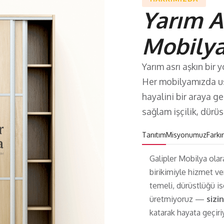
Yarım A
Mobily
Yarım asrı aşkın bir 
Her mobilyamızda us
hayalini bir araya ge
sağlam işçilik, dürüst
Tanıtım
Misyonumuz
Farkı
Galipler Mobilya ola
birikimiyle hizmet v
temeli, dürüstlüğü i
üretmiyoruz —
sizi
katarak hayata geçiri