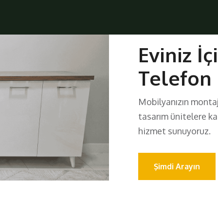
Eviniz İç
Telefon
Mobilyanızın monta
tasarım ünitelere k
hizmet sunuyoruz.
Şimdi Arayın