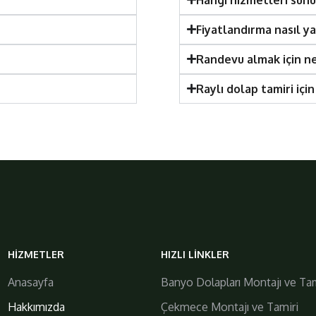
Fiyatlandırma nasıl ya
Randevu almak için n
Raylı dolap tamiri içi
galiplermobilya
HIZMETLER
HIZLI LINKLER
https://www.galiplermobilya.com.tr/
Anasayfa
Banyo Dolapları Montajı ve Tam
Hakkımızda
Çekmece Montajı ve Tamiri