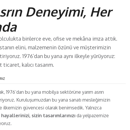
srın Deneyimi, Her
ada
yolculukta binlerce eve, ofise ve mekâna imza attık.
tanın elini, malzemenin özünü ve müşterimizin
tiriyoruz. 1976’dan bu yana aynı ilkeyle yürüyoruz:
 ticaret, kalıcı tasarım.
mız
rak, 1976’dan bu yana mobilya sektörüne yarım asrın
eriyoruz. Kuruluşumuzdan bu yana sanatı mesleğimizin
se ilkemizin güvencesi olarak benimsedik. Yalnızca
n hayallerinizi, sizin tasarımlarınızı
da yelpazemize
yoruz.