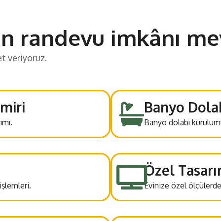
ün randevu imkânı mev
et veriyoruz.
miri
Banyo Dolab
ımı.
Banyo dolabı kurulumu
Özel Tasarı
şlemleri.
Evinize özel ölçülerde