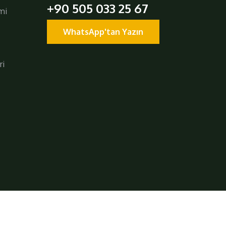
+90 505 033 25 67
mi
WhatsApp'tan Yazın
ri