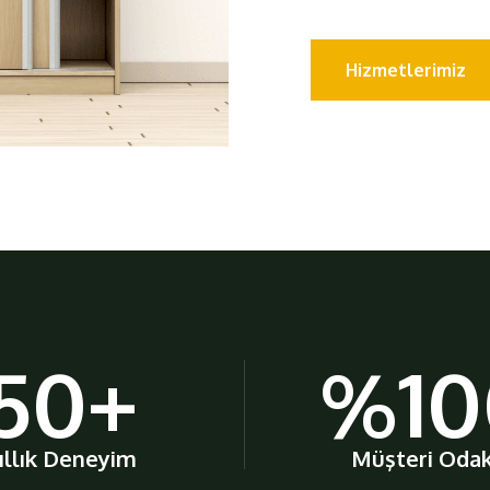
Hizmetlerimiz
50
+
%
1
ıllık Deneyim
Müşteri Odak