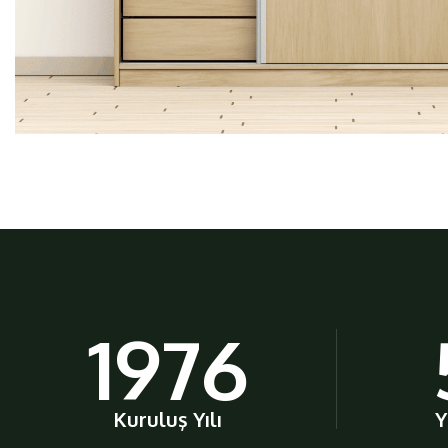
1976
Kuruluş Yılı
Y