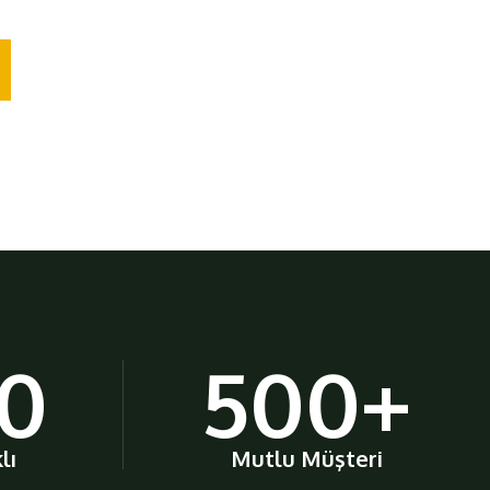
00
500
+
lı
Mutlu Müşteri