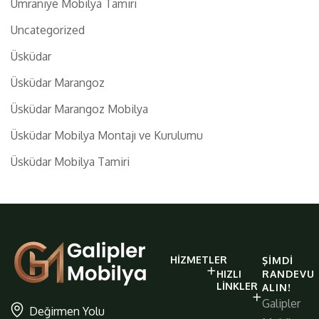
Ümraniye Mobilya Tamiri
Uncategorized
Üsküdar
Üsküdar Marangoz
Üsküdar Marangoz Mobilya
Üsküdar Mobilya Montajı ve Kurulumu
Üsküdar Mobilya Tamiri
galiplermobilya
HIZMETLER
ŞIMDI
https://www.galiplermobilya.com.t
HIZLI
RANDEVU
LINKLER
ALIN!
Galipler
Değirmen Yolu