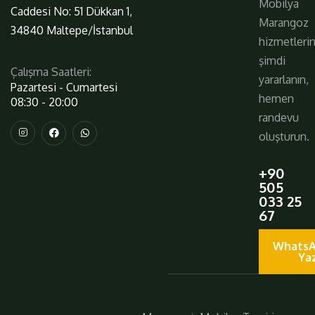
Mobilya
Caddesi No: 51 Dükkan 1,
Marangoz
34840 Maltepe/İstanbul
hizmetleri
şimdi
Çalışma Saatleri:
yararlanın,
Pazartesi - Cumartesi
hemen
08:30 - 20:00
randevu
oluşturun.
+90
505
033 25
67
WhatsA
Ya