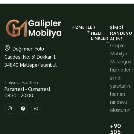
galiplermobilya
HIZMETLER
ŞIMDI
https://www.galiplermobilya.com.t
HIZLI
RANDEVU
LINKLER
ALIN!
Galipler
Değirmen Yolu
Mobilya
Caddesi No: 51 Dükkan 1,
Marangoz
34840 Maltepe/İstanbul
hizmetleri
şimdi
Çalışma Saatleri:
yararlanın,
Pazartesi - Cumartesi
hemen
08:30 - 20:00
randevu
oluşturun.
+90
505