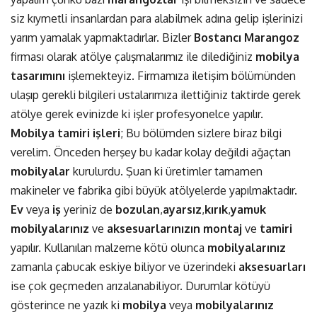
siz kıymetli insanlardan para alabilmek adına gelip işlerinizi
yarım yamalak yapmaktadırlar. Bizler
Bostancı
Marangoz
firması olarak atölye çalışmalarımız ile dilediğiniz
mobilya
tasarımını
işlemekteyiz. Firmamıza iletişim bölümünden
ulaşıp gerekli bilgileri ustalarımıza ilettiğiniz taktirde gerek
atölye gerek evinizde ki işler profesyonelce yapılır.
Mobilya tamiri işleri
; Bu bölümden sizlere biraz bilgi
verelim. Önceden herşey bu kadar kolay değildi ağaçtan
mobilyalar
kurulurdu. Şuan ki üretimler tamamen
makineler ve fabrika gibi büyük atölyelerde yapılmaktadır.
Ev
veya
iş
yeriniz de
bozulan
,
ayarsız
,
kırık
,
yamuk
mobilyalarınız
ve
aksesuarlarınızın
montaj
ve
tamiri
yapılır. Kullanılan malzeme kötü olunca
mobilyalarınız
zamanla çabucak eskiye biliyor ve üzerindeki
aksesuarları
ise çok geçmeden arızalanabiliyor. Durumlar kötüyü
gösterince ne yazık ki
mobilya
veya
mobilyalarınız