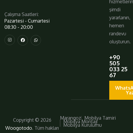
hizmetleri
şimdi
Çalışma Saatleri:
yararlanın,
Pazartesi - Cumartesi
hemen
08:30 - 20:00
randevu
oluşturun.
+90
505
033 25
67
WhatsA
Ya
Marangoz
Mobilya Tamiri
Copyright © 2026
Mobilya Montajı
Mobilya Kurulumu
Woogotodo
. Tüm hakları