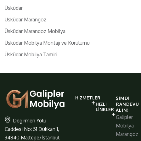
Üsküdar
Üsküdar Marangoz
Üsküdar Marangoz Mobilya
Üsküdar Mobilya Montajı ve Kurulumu
Üsküdar Mobilya Tamiri
galiplermobilya
HIZMETLER
ŞIMDI
https://www.galiplermobilya.com.t
HIZLI
RANDEVU
LINKLER
ALIN!
Galipler
Değirmen Yolu
Mobilya
Caddesi No: 51 Dükkan 1,
Marangoz
34840 Maltepe/İstanbul