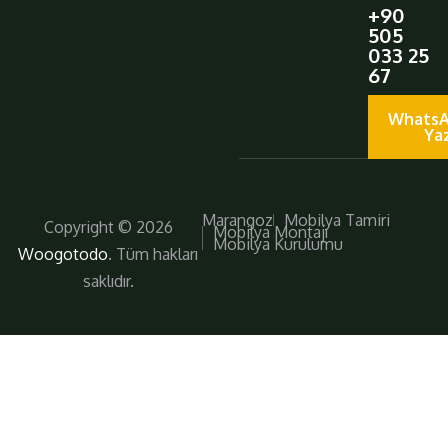
+90
505
033 25
67
WhatsA
Ya
Marangoz
Mobilya Tamiri
Copyright © 2026
Mobilya Montajı
Mobilya Kurulumu
Woogotodo
. Tüm hakları
saklıdır.
Daha Fazla
Bizi Takip Edin!