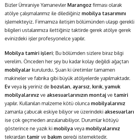
Bizler Ümraniye Yamanevler
Marangoz
firması olarak
atölye çalışmalarımız ile dilediğiniz
mobilya tasarımını
işlemekteyiz. Firmamıza iletişim bölümünden ulaşıp gerekli
bilgileri ustalarımıza ilettiğiniz taktirde gerek atölye gerek
evinizdeki işler profesyonelce yapılır.
Mobilya tamiri işleri
; Bu bölümden sizlere biraz bilgi
verelim. Önceden her şey bu kadar kolay değildi ağaçtan
mobilyalar
kurulurdu. Şuan ki üretimler tamamen
makineler ve fabrika gibi büyük atölyelerde yapılmaktadır.
Ev
veya
iş
yeriniz de
bozulan
,
ayarsız
,
kırık
,
yamuk
mobilyalarınız
ve
aksesuarlarınızın
montaj
ve
tamiri
yapılır. Kullanılan malzeme kötü olunca
mobilyalarınız
zamanla çabucak eskiye biliyor ve üzerindeki
aksesuarları
ise çok geçmeden arızalanabiliyor. Durumlar kötüyü
gösterince ne yazık ki
mobilya
veya
mobilyalarınız
tekrardan
tamir
ve
bakım
gereği istemektedir.