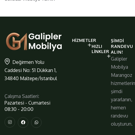
galiplermobilya
HIZMETLER
ŞIMDI
https://www.galiplermobilya.com.t
HIZLI
RANDEVU
LINKLER
ALIN!
Galipler
Değirmen Yolu
Mobilya
Caddesi No: 51 Dükkan 1,
Marangoz
34840 Maltepe/İstanbul
hizmetleri
şimdi
Çalışma Saatleri:
yararlanın,
Pazartesi - Cumartesi
hemen
08:30 - 20:00
randevu
oluşturun.