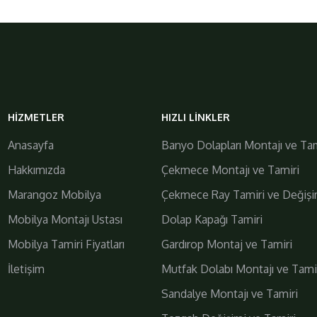
galiplermobilya
HIZMETLER
HIZLI LINKLER
https://www.galiplermobilya.com.tr/
Anasayfa
Banyo Dolapları Montajı ve Tam
Hakkımızda
Çekmece Montajı ve Tamiri
Marangoz Mobilya
Çekmece Ray Tamiri ve Değişi
Mobilya Montajı Ustası
Dolap Kapağı Tamiri
Mobilya Tamiri Fiyatları
Gardırop Montaj ve Tamiri
İletişim
Mutfak Dolabı Montajı ve Tami
Daha Fazla
Bizi Takip Edin!
Sandalye Montajı ve Tamiri