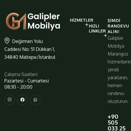
galiplermobilya
HIZMETLER
ŞIMDI
https://www.galiplermobilya.com.t
HIZLI
RANDEVU
LINKLER
ALIN!
Galipler
Değirmen Yolu
Mobilya
Caddesi No: 51 Dükkan 1,
Marangoz
34840 Maltepe/İstanbul
hizmetleri
şimdi
Çalışma Saatleri:
yararlanın,
Pazartesi - Cumartesi
hemen
08:30 - 20:00
randevu
oluşturun.
+90
505
033 25