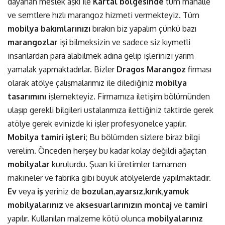
dayanan meslek aşkı ile
Kartal bölgesinde
tüm mahalle
ve semtlere hızlı marangoz hizmeti vermekteyiz. Tüm
mobilya bakımlarınızı
bırakın biz yapalım çünkü bazı
marangozlar
işi bilmeksizin ve sadece siz kıymetli
insanlardan para alabilmek adına gelip işlerinizi yarım
yamalak yapmaktadırlar. Bizler
Dragos
Marangoz
firması
olarak atölye çalışmalarımız ile dilediğiniz
mobilya
tasarımını
işlemekteyiz. Firmamıza iletişim bölümünden
ulaşıp gerekli bilgileri ustalarımıza ilettiğiniz taktirde gerek
atölye gerek evinizde ki işler profesyonelce yapılır.
Mobilya tamiri işleri
; Bu bölümden sizlere biraz bilgi
verelim. Önceden herşey bu kadar kolay değildi ağaçtan
mobilyalar
kurulurdu. Şuan ki üretimler tamamen
makineler ve fabrika gibi büyük atölyelerde yapılmaktadır.
Ev
veya
iş
yeriniz de
bozulan
,
ayarsız
,
kırık
,
yamuk
mobilyalarınız
ve
aksesuarlarınızın
montaj
ve
tamiri
yapılır. Kullanılan malzeme kötü olunca
mobilyalarınız