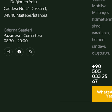
Değirmen Yolu
Mobilya
Caddesi No: 51 Dükkan 1,
Marangoz
34840 Maltepe/İstanbul
hizmetleri
şimdi
Çalışma Saatleri:
yararlanın,
Pazartesi - Cumartesi
hemen
08:30 - 20:00
randevu
oluşturun.
+90
505
033 25
67
WhatsA
Ya