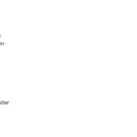
n
en
izler