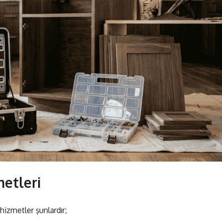
etleri
hizmetler şunlardır;