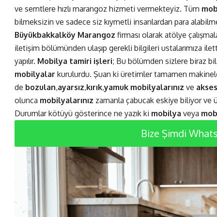
ve semtlere hızlı marangoz hizmeti vermekteyiz. Tüm
mobi
bilmeksizin ve sadece siz kıymetli insanlardan para alabilme
Büyükbakkalköy
Marangoz
firması olarak atölye çalışmala
iletişim bölümünden ulaşıp gerekli bilgileri ustalarımıza ile
yapılır.
Mobilya tamiri işleri
; Bu bölümden sizlere biraz bi
mobilyalar
kurulurdu. Şuan ki üretimler tamamen makineler
de
bozulan
,
ayarsız
,
kırık
,
yamuk
mobilyalarınız
ve
akses
olunca
mobilyalarınız
zamanla çabucak eskiye biliyor ve 
Durumlar kötüyü gösterince ne yazık ki
mobilya
veya
mobi
Bize Şimdi WhatsA