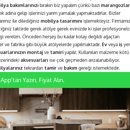
lya bakımlarınızı
bırakın biz yapalım çünkü bazı
marangozlar
k adına gelip işlerinizi yarım yamalak yapmaktadırlar. Bizler
rımız ile dilediğiniz
mobilya tasarımını
işlemekteyiz. Firmamı
ttiğiniz taktirde gerek atölye gerek evinizde ki işler profesyonel
lgi verelim. Önceden herşey bu kadar kolay değildi ağaçtan
 ve fabrika gibi büyük atölyelerde yapılmaktadır.
Ev
veya
iş
yer
uarlarınızın
montaj
ve
tamiri
yapılır. Kullanılan malzeme kötü
üzerindeki
aksesuarları
ise çok geçmeden arızalanabiliyor.
lyalarınız
tekrardan
tamir
ve
bakım
gereği istemektedir.
pp'tan Yazın, Fiyat Alın.