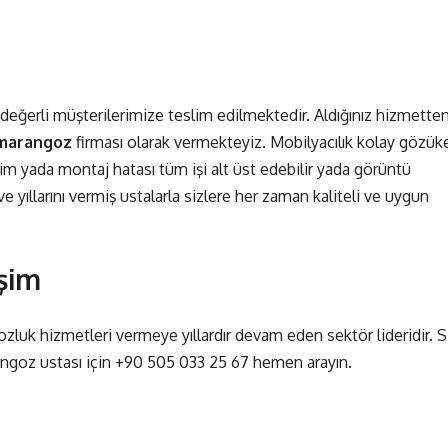
iz değerli müşterilerimize teslim edilmektedir. Aldığınız hizmette
marangoz
firması olarak vermekteyiz. Mobilyacılık kolay gözük
sim yada montaj hatası tüm işi alt üst edebilir yada görüntü
ve yıllarını vermiş ustalarla sizlere her zaman kaliteli ve uygun
şim
gozluk hizmetleri vermeye yıllardır devam eden sektör lideridir. S
angoz ustası için
+90 505 033 25 67
hemen arayın.